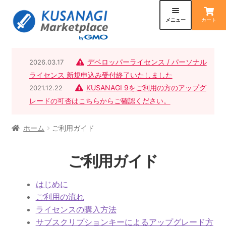
ナ
コ
ビ
ン
カート
メニュー
ゲ
テ
ー
ン
ライセンスの購入
シ
ツ
デベロッパーライセンス / パーソナル
2026.03.17
ョ
へ
ライセンス 新規申込み受付終了いたしました
ン
ス
ご利用ガイド
KUSANAGI 9をご利用の方のアップグ
2021.12.22
へ
キ
レードの可否はこちらからご確認ください。
ス
ッ
カート
キ
プ
ホーム
ご利用ガイド
ッ
お問い合わせ
プ
ご利用ガイド
マイアカウント
はじめに
ご利用の流れ
ライセンスの購入方法
サブスクリプションキーによるアップグレード方