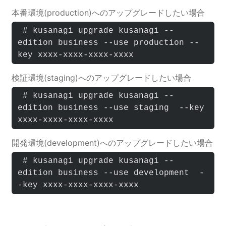
本番環境(production)へのアップグレードしたい場合
 # kusanagi upgrade kusanagi --
edition business --use production --
key xxxx-xxxx-xxxx-xxxx
検証環境(staging)へのアップグレードしたい場合
 # kusanagi upgrade kusanagi --
edition business --use staging  --key 
xxxx-xxxx-xxxx-xxxx
開発環境(development)へのアップグレードしたい場合
 # kusanagi upgrade kusanagi --
edition business --use development  -
-key xxxx-xxxx-xxxx-xxxx